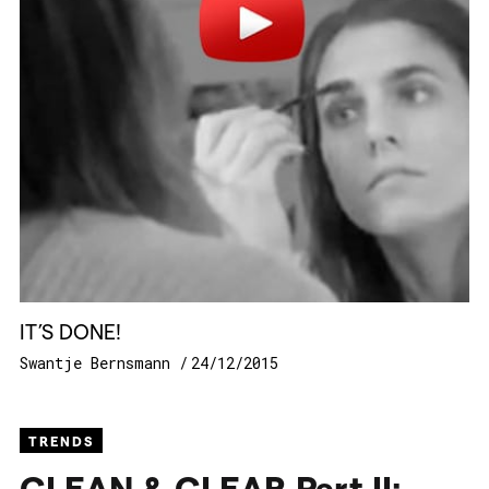
IT’S DONE!
Swantje Bernsmann
24/12/2015
TRENDS
CLEAN
&
CLEAR
Part
II
: