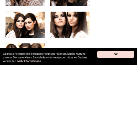
Cookies erleichtern die Bereitstellung unserer Dienste. Mit der Nutzung
OK
unserer Dienste erklären Sie sich damit einverstanden, dass wir Cookies
verwenden.
Mehr Informationen
Credit:
CHANEL Métiers d’Art Show Backstage
„Paris in Rome 2015/16“
Makeup CHANEL
© CHANEL 2015
Photos Benoît Peverelli