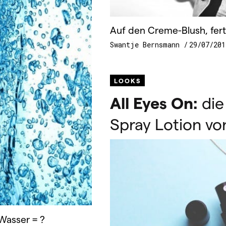
Auf den Creme-Blush, ferti
Swantje Bernsmann
29/07/201
LOOKS
All Eyes On:
die
Spray Lotion vo
Wasser = ?