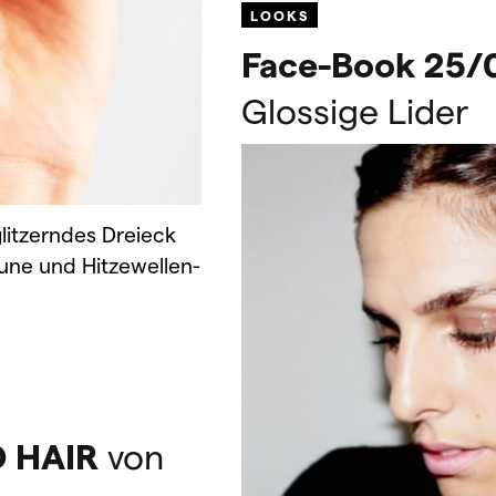
LOOKS
Face-Book 25/
Glossige Lider
 glitzerndes Dreieck
aune und Hitzewellen-
D
HAIR
von