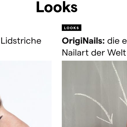
Looks
LOOKS
Lidstriche
OrigiNails:
die e
Nailart der Wel