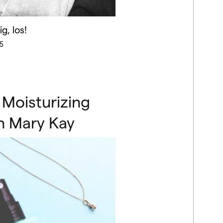
g, los!
5
 Moisturizing
n Mary Kay