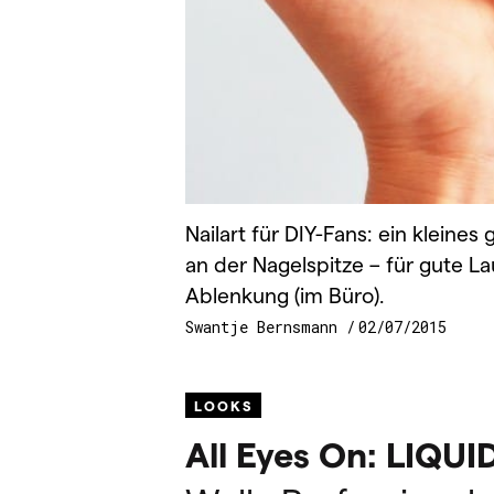
Nailart für DIY-Fans: ein kleines
an der Nagelspitze – für gute L
Ablenkung (im Büro).
Swantje Bernsmann
02/07/2015
LOOKS
All Eyes On:
LIQUI