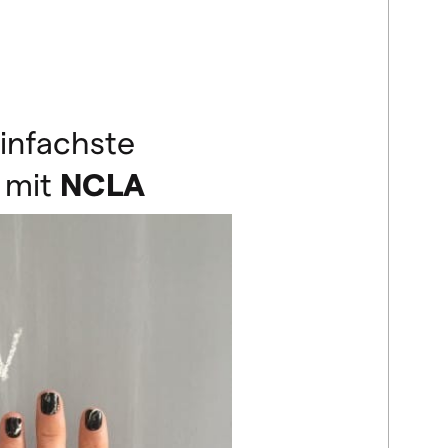
infachste
t mit
NCLA