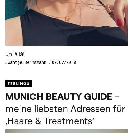
uh là là!
Swantje Bernsmann
09/07/2018
FEELINGS
MUNICH
BEAUTY
GUIDE
–
meine liebsten Adressen für
‚Haare & Treatments‘