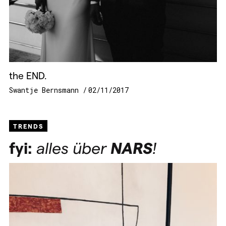
the END.
Swantje Bernsmann
02/11/2017
TRENDS
fyi:
alles über
NARS
!