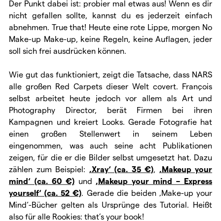
Der Punkt dabei ist: probier mal etwas aus! Wenn es dir
nicht gefallen sollte, kannst du es jederzeit einfach
abnehmen. True that! Heute eine rote Lippe, morgen No
Make-up Make-up, keine Regeln, keine Auflagen, jeder
soll sich frei ausdrücken können.
Wie gut das funktioniert, zeigt die Tatsache, dass NARS
alle großen Red Carpets dieser Welt covert. François
selbst arbeitet heute jedoch vor allem als Art und
Photography Director, berät Firmen bei ihren
Kampagnen und kreiert Looks. Gerade Fotografie hat
einen großen Stellenwert in seinem Leben
eingenommen, was auch seine acht Publikationen
zeigen, für die er die Bilder selbst umgesetzt hat. Dazu
zählen zum Beispiel:
‚Xray‘ (ca. 35 €)
,
‚Makeup your
mind‘ (ca. 60 €)
und
‚Makeup your mind – Express
yourself‘ (ca. 52 €)
. Gerade die beiden ‚Make-up your
Mind‘-Bücher gelten als Ursprünge des Tutorial. Heißt
also für alle Rookies: that’s your book!