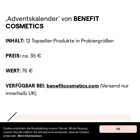
‚Adventskalender‘ von
BENEFIT
COSMETICS
INHALT:
12 Topseller-Produkte in Probiergrößen
PREIS:
ca. 35 €
WERT:
76 €
VERFÜGBAR BEI:
benefitcosmetics.com
(Versand nur
innerhalb UK)
Cookies erleichtern die Bereitstellung unserer Dienste. Mit der Nutzung
OK
unserer Dienste erklären Sie sich damit einverstanden, dass wir Cookies
verwenden.
Mehr Informationen