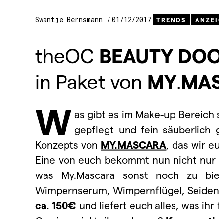
Swantje Bernsmann
01/12/2017
TRENDS
ANZEI
theOC
BEAUTY
DO
in Paket von
MY
.
MA
W
as gibt es im Make-up Bereich
gepflegt und fein säuberlich 
Konzepts von
MY.MASCARA
, das wir 
Eine von euch bekommt nun nicht nur 
was My.Mascara sonst noch zu biet
Wimpernserum, Wimpernflügel, Seiden
ca. 150€
und liefert euch alles, was i