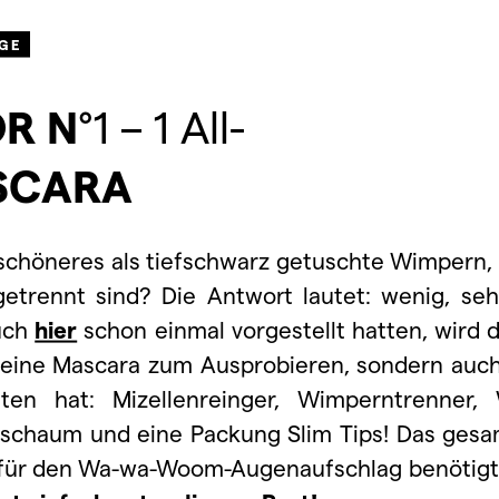
GE
OR
N
°1 – 1 All-
SCARA
 schöneres als tiefschwarz getuschte Wimpern,
getrennt sind? Die Antwort lautet: wenig, se
euch
hier
schon einmal vorgestellt hatten, wird 
eine Mascara zum Ausprobieren, sondern auch 
en hat: Mizellenreinger, Wimperntrenner, 
schaum und eine Packung Slim Tips! Das gesa
hr für den Wa-wa-Woom-Augenaufschlag benötigt