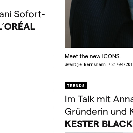
ni Sofort-
L
’
ORÉAL
Meet the new ICONS.
Swantje Bernsmann
21/04/201
TRENDS
Im Talk mit Ann
Gründerin und K
KESTER
BLACK