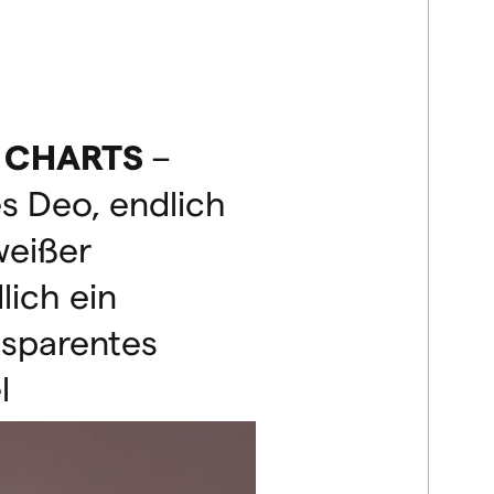
CHARTS
–
es Deo, endlich
weißer
lich ein
nsparentes
l