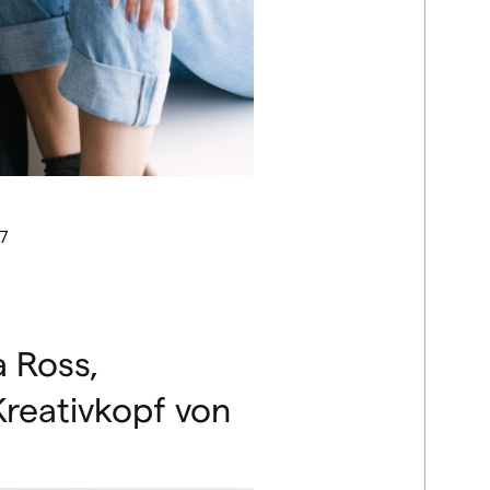
7
a Ross,
reativkopf von