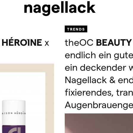
nagellack
TRENDS
HÉROI
NE
x
theOC
BEAUTY
endlich ein gut
ein deckender 
Nagellack & end
fixierendes, tra
Augenbrauenge