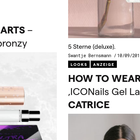
ARTS
–
 bronzy
5 Sterne (deluxe).
Swantje Bernsmann
10/09/201
LOOKS
ANZEIGE
HOW
TO
WEA
‚ICONails Gel L
CATRICE