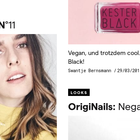
N
°11
Vegan, und trotzdem cool. 
Black!
Swantje Bernsmann
29/03/201
LOOKS
OrigiNails:
Negat