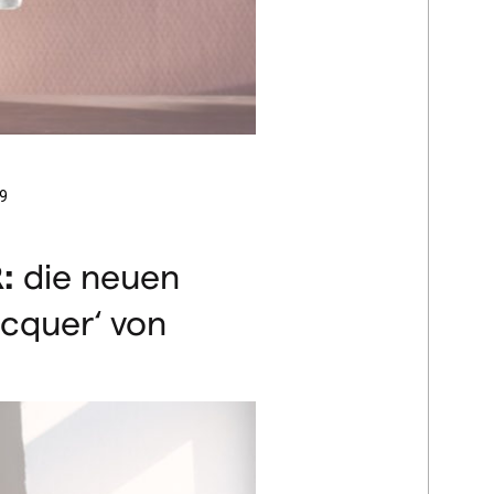
9
R
:
die neuen
acquer‘ von