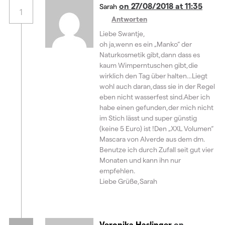
r
i
on 27/08/2018 at 11:35
Sarah
d
r
1
i
d
Antworten
n
i
n
n
Liebe Swantje,
e
n
u
e
oh ja,wenn es ein „Manko“ der
e
u
m
e
Naturkosmetik gibt,dann dass es
F
m
e
F
kaum Wimperntuschen gibt,die
n
e
wirklich den Tag über halten…Liegt
s
n
t
s
wohl auch daran,dass sie in der Regel
e
t
r
e
eben nicht wasserfest sind.Aber ich
g
r
e
g
habe einen gefunden,der mich nicht
ö
e
im Stich lässt und super günstig
f
ö
f
f
(keine 5 Euro) ist !Den „XXL Volumen“
n
f
e
n
Mascara von Alverde aus dem dm.
t
e
)
t
Benutze ich durch Zufall seit gut vier
)
Monaten und kann ihn nur
empfehlen.
Liebe Grüße,Sarah
Veronika Haslinger
on