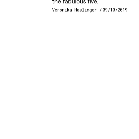
the fabulous five.
Veronika Haslinger
09/10/2019