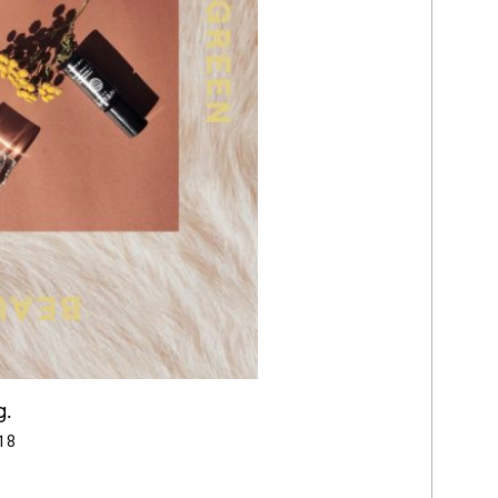
g.
18