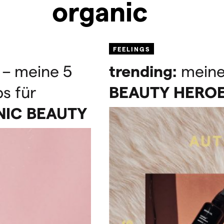
organic
FEELINGS
 – meine 5
trending:
mein
s für
BEAUTY
HERO
NIC
BEAUTY