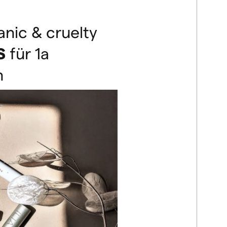
nic & cruelty
S
für 1a
n