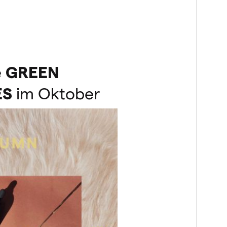
e
GREEN
ES
im Oktober