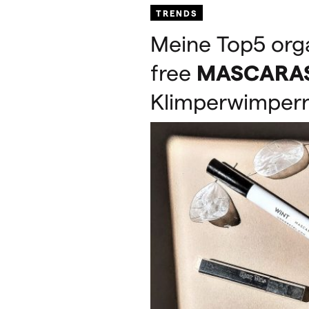
TRENDS
Meine Top5 orga
free
MASCARA
Klimperwimper