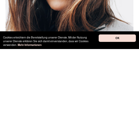
Cookies erleichtern die Bereitstellung unserer Dienste. Mit der Nutzung
OK
unserer Dienste erklären Sie sich damit einverstanden, dass wir Cookies
verwenden.
Mehr Informationen
© theOC
Dieser Text ist im Original auf
Refinery29
erschienen. Alle Rechte
liegen bei Refinery29. Alle genannten Produkte sind ohne
Bezahlung und aufgrund der Recherche von Refinery29
integriert. Alle Bilder © theOC
Teilen