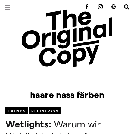
Facebook
Instagram
Pinterest
S
haare nass färben
TRENDS
REFINERY29
Wetlights:
Warum wir