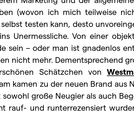
reiben (wovon ich mich teilweise ni
n selbst testen kann, desto unvorei
 ins Unermessliche. Von einer obje
 sein – oder man ist gnadenlos ent
n nicht mehr. Dementsprechend gro
erschönen Schätzchen von
Westma
am kamen zu der neuen Brand aus Ne
t sowohl große Neugier als auch Bege
 rauf- und runterrezensiert wurden, 