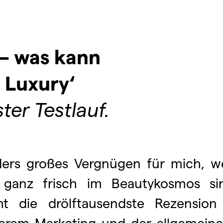
– was kann
 Luxury‘
ter Testlauf.
ders großes Vergnügen für mich, w
 ganz frisch im Beautykosmos s
t die drölftausendste Rezension
erem Marketing und der allgemeine