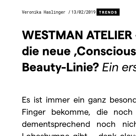
Veronika Haslinger
13/02/2019
TRENDS
WESTMAN
ATELIER
die neue ‚Conscious
Beauty-Linie?
Ein ers
Es ist immer ein ganz beson
Finger bekomme, die noch
dementsprechend noch nich
Lobeshymne gibt – dank clev