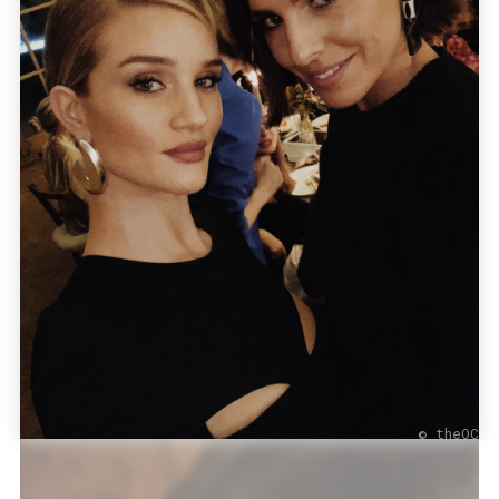
© theOC