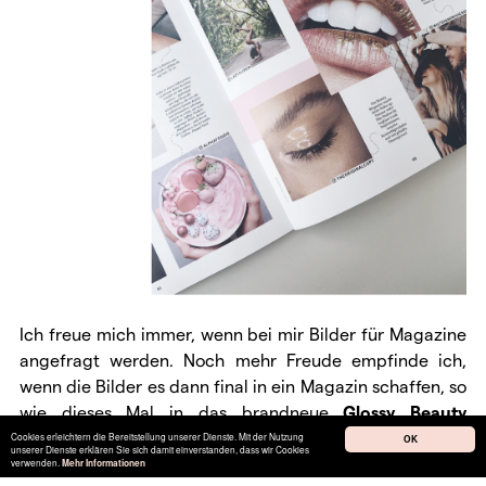
Ich freue mich immer, wenn bei mir Bilder für Magazine
angefragt werden. Noch mehr Freude empfinde ich,
wenn die Bilder es dann final in ein Magazin schaffen, so
wie dieses Mal in das brandneue
Glossy Beauty
Magazin
, das von
Glossybox
produziert wird. Unser
Cookies erleichtern die Bereitstellung unserer Dienste. Mit der Nutzung
OK
unserer Dienste erklären Sie sich damit einverstanden, dass wir Cookies
glossiges Augenmakeup findet ihr auf der Seite
verwenden.
Mehr Informationen