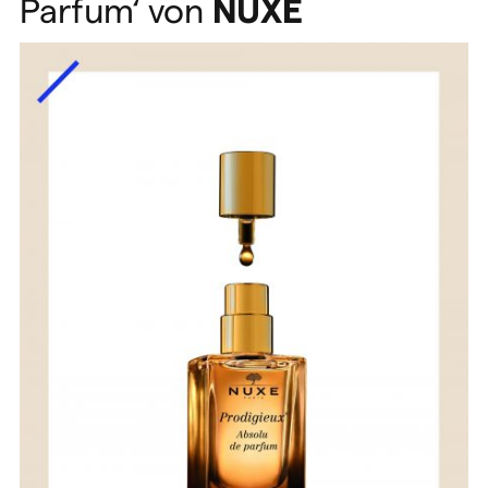
Parfum‘ von
NUXE