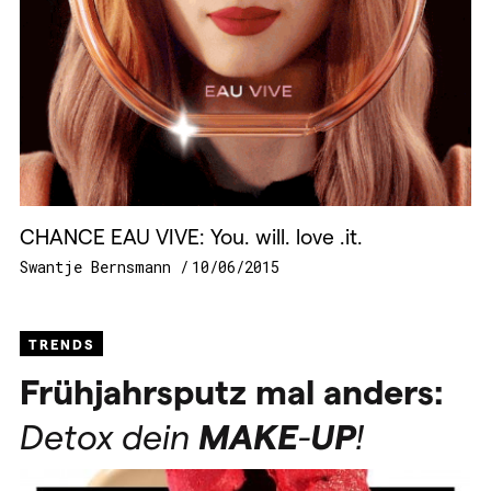
CHANCE EAU VIVE: You. will. love .it.
Swantje Bernsmann
10/06/2015
TRENDS
Frühjahrsputz mal anders:
Detox dein
MAKE
-
UP
!