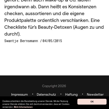
irgendwann ab. Dann heißt es Konsistenzen
checken, aussortieren und die eigene
Produktpalette ordentlich verschlanken. Eine
Checkliste für’s Beauty-Detoxen (Augen zu und
durch!).
Swantje Bernsmann
04/05/2015
Copyright 2026
Impressum
Datenschutz
Haftung
Newsletter
Kontakt
Werbung
Cookies erleichtern die Bereitstellung unserer Dienste. Mit der Nutzung
OK
unserer Dienste erklären Sie sich damit einverstanden, dass wir Cookies
verwenden.
Mehr Informationen