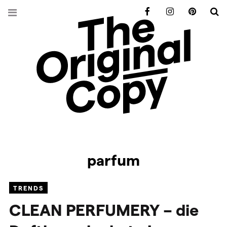
Facebook
Instagram
Pinterest
S
parfum
TRENDS
CLEAN
PERFUMERY
– die