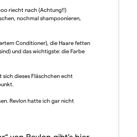
poo riecht nach (Achtung!!)
aschen, nochmal shampoonieren,
iertem Conditioner), die Haare fetten
ind) und das wichtigste: die Farbe
 sich dieses Fläschchen echt
punkt.
n. Revlon hatte ich gar nicht
“ von Revlon gibt’s hier