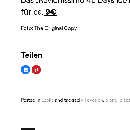
für ca.
9€
Foto: The Original Copy
Teilen
K
K
l
l
i
i
c
c
k
k
,
,
u
u
m
m
a
a
Posted in
Looks
and tagged
all eyes on
,
blond
,
eisb
u
u
f
f
F
P
a
i
c
n
e
t
b
e
o
r
o
e