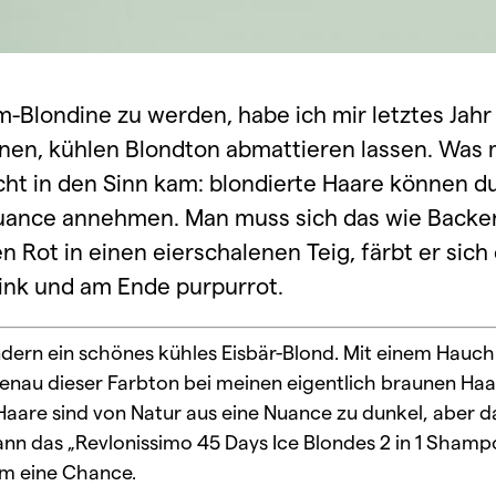
um-Blondine zu werden, habe ich mir letztes Jah
nen, kühlen Blondton abmattieren lassen. Was 
icht in den Sinn kam: blondierte Haare können 
ance annehmen. Man muss sich das wie Backen
n Rot in einen eierschalenen Teig, färbt er sich
ink und am Ende purpurrot.
ondern ein schönes kühles Eisbär-Blond. Mit einem Hauch 
genau dieser Farbton bei meinen eigentlich braunen Ha
e Haare sind von Natur aus eine Nuance zu dunkel, aber 
n das „Revlonissimo 45 Days Ice Blondes 2 in 1 Shampo
hm eine Chance.