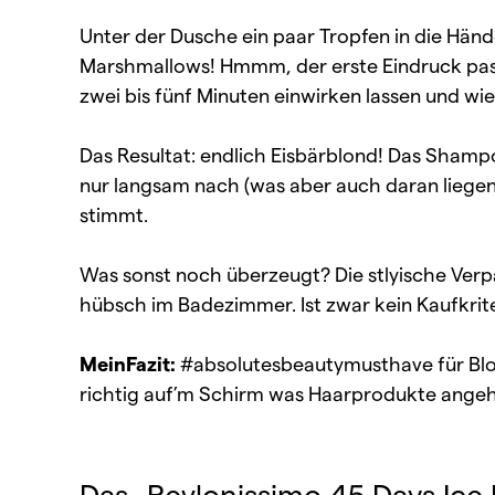
Unter der Dusche ein paar Tropfen in die Händ
Marshmallows! Hmmm, der erste Eindruck pas
zwei bis fünf Minuten einwirken lassen und wi
Das Resultat: endlich Eisbärblond! Das Shampoo
nur langsam nach (was aber auch daran liegen 
stimmt.
Was sonst noch überzeugt? Die stlyische Ver
hübsch im Badezimmer. Ist zwar kein Kaufkriter
MeinFazit:
#absolutesbeautymusthave für Blond
richtig auf’m Schirm was Haarprodukte angeht
Das „Revlonissimo 45 Days Ice 