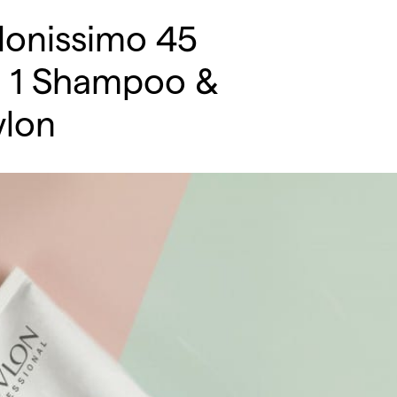
lonissimo 45
in 1 Shampoo &
vlon