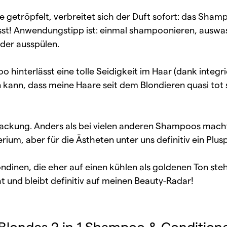
e getröpfelt, verbreitet sich der Duft sofort: das Sham
st! Anwendungstipp ist: einmal shampoonieren, ausw
eder ausspülen.
 hinterlässt eine tolle Seidigkeit im Haar (dank integr
kann, dass meine Haare seit dem Blondieren quasi tot s
packung. Anders als bei vielen anderen Shampoos macht
ium, aber für die Ästheten unter uns definitiv ein Plus
inen, die eher auf einen kühlen als goldenen Ton stehe
 und bleibt definitiv auf meinen Beauty-Radar!
Blondes 2 in 1 Shampoo & Conditioner