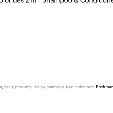
är
,
grau
,
products
,
revlon
,
shampoo
,
total color care
. Bookmar