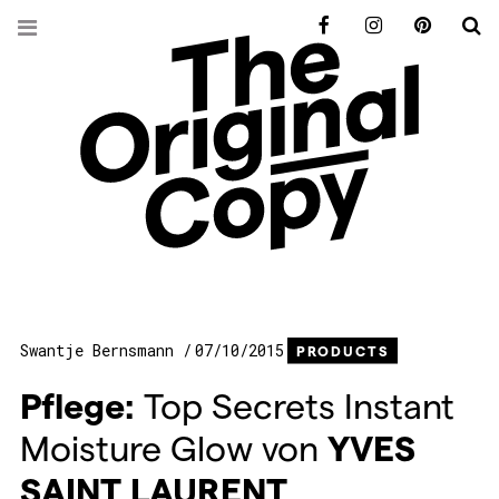
Facebook
Instagram
Pinterest
S
Swantje Bernsmann
07/10/2015
PRODUCTS
Pflege:
Top Secrets Instant
Moisture Glow von
YVES
SAINT
LAURENT