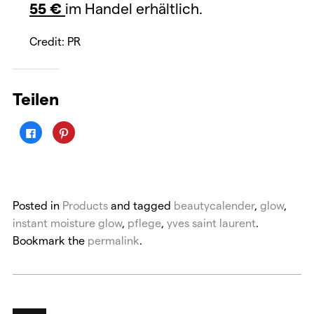
55 €
im Handel erhältlich.
Credit: PR
Teilen
K
K
l
l
i
i
c
c
k
k
,
,
u
u
m
m
a
a
Posted in
Products
and tagged
beautycalender
,
glow
,
u
u
f
f
instant moisture glow
,
pflege
,
yves saint laurent
.
F
P
a
i
Bookmark the
c
n
permalink
.
e
t
b
e
o
r
o
e
k
s
z
t
u
z
t
u