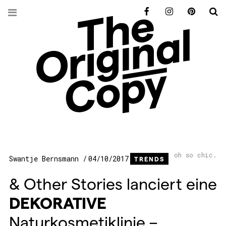
Facebook
Instagram
Pinterest
S
oh so chic.
Swantje Bernsmann
04/10/2017
TRENDS
& Other Stories lanciert eine
DEKORATIVE
Naturkosmetiklinie –