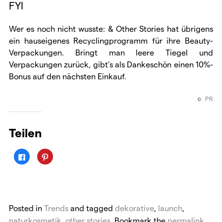
FYI
Wer es noch nicht wusste: & Other Stories hat übrigens
ein hauseigenes Recyclingprogramm für ihre Beauty-
Verpackungen. Bringt man leere Tiegel und
Verpackungen zurück, gibt’s als Dankeschön einen 10%-
Bonus auf den nächsten Einkauf.
© PR
Teilen
K
K
l
l
i
i
c
c
k
k
,
,
u
u
m
m
a
a
Posted in
Trends
and tagged
dekorative
,
launch
,
u
u
f
f
naturkosmetik
,
other stories
. Bookmark the
permalink
.
F
P