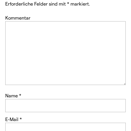
f
ö
Erforderliche Felder sind mit
*
markiert.
f
f
n
f
e
n
t
e
Kommentar
)
t
)
Name
*
E-Mail
*