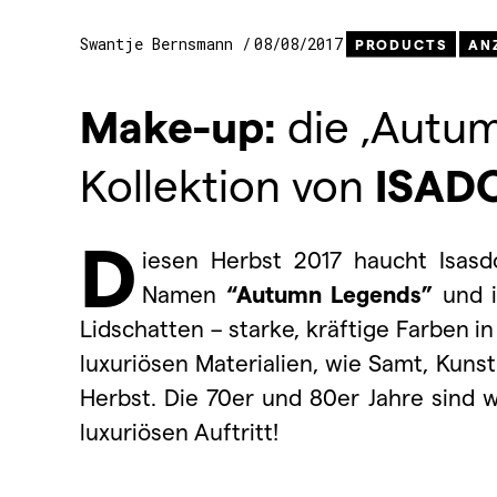
Swantje Bernsmann
08/08/2017
PRODUCTS
AN
Make-up:
die ‚Autu
Kollektion von
ISAD
D
iesen Herbst 2017 haucht Isas
Namen
“Autumn Legends”
und is
Lidschatten
– starke, kräftige Farben 
luxuriösen Materialien, wie Samt, Ku
Herbst.
Die 70er und 80er Jahre sind 
luxuriösen Auftritt!