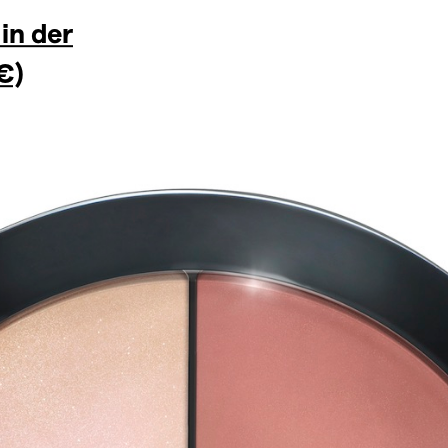
in der
€)