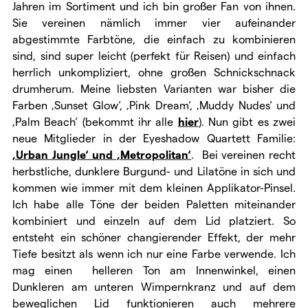
Jahren im Sortiment und ich bin großer Fan von ihnen.
Sie vereinen nämlich immer vier aufeinander
abgestimmte Farbtöne, die einfach zu kombinieren
sind, sind super leicht (perfekt für Reisen) und einfach
herrlich unkompliziert, ohne großen Schnickschnack
drumherum. Meine liebsten Varianten war bisher die
Farben ‚Sunset Glow‘, ‚Pink Dream‘, ‚Muddy Nudes‘ und
‚Palm Beach‘ (bekommt ihr alle
hier
). Nun gibt es zwei
neue Mitglieder in der Eyeshadow Quartett Familie:
‚Urban Jungle‘ und ‚Metropolitan‘
. Bei vereinen recht
herbstliche, dunklere Burgund- und Lilatöne in sich und
kommen wie immer mit dem kleinen Applikator-Pinsel.
Ich habe alle Töne der beiden Paletten miteinander
kombiniert und einzeln auf dem Lid platziert. So
entsteht ein schöner changierender Effekt, der mehr
Tiefe besitzt als wenn ich nur eine Farbe verwende. Ich
mag einen helleren Ton am Innenwinkel, einen
Dunkleren am unteren Wimpernkranz und auf dem
beweglichen Lid funktionieren auch mehrere