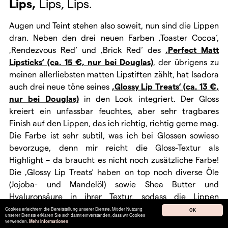
Lips,
Lips, Lips.
Augen und Teint stehen also soweit, nun sind die Lippen
dran. Neben den drei neuen Farben ‚Toaster Cocoa‘,
‚Rendezvous Red‘ und ‚Brick Red‘ des
‚Perfect Matt
Lipsticks‘ (ca. 15 €, nur bei Douglas)
, der übrigens zu
meinen allerliebsten matten Lipstiften zählt, hat Isadora
auch drei neue töne seines
‚Glossy Lip Treats‘ (ca. 13 €,
nur bei Douglas)
in den Look integriert. Der Gloss
kreiert ein unfassbar feuchtes, aber sehr tragbares
Finish auf den Lippen, das ich richtig, richtig gerne mag.
Die Farbe ist sehr subtil, was ich bei Glossen sowieso
bevorzuge, denn mir reicht die Gloss-Textur als
Highlight – da braucht es nicht noch zusätzliche Farbe!
Die ‚Glossy Lip Treats‘ haben on top noch diverse Öle
(Jojoba- und Mandelöl) sowie Shea Butter und
Hyaluronsäure in ihrer Textur, sodass die Lippen
ordentlich mit Feuchtigkeit versorgt werden und nicht
Cookies erleichtern die Bereitstellung unserer Dienste. Mit der Nutzung
OK
unserer Dienste erklären Sie sich damit einverstanden, dass wir Cookies
austrocknen. Mir hat es besonders die Farbe ‚Ginger
verwenden.
Mehr Informationen