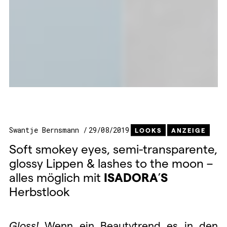
Swantje Bernsmann
29/08/2019
LOOKS
ANZEIGE
Soft smokey eyes, semi-transparente,
glossy Lippen & lashes to the moon –
alles möglich mit
ISADORA
’
S
Herbstlook
Gloss!
Wenn ein Beautytrend es in den