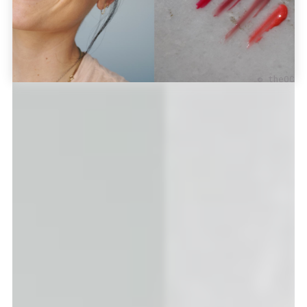
© theOC