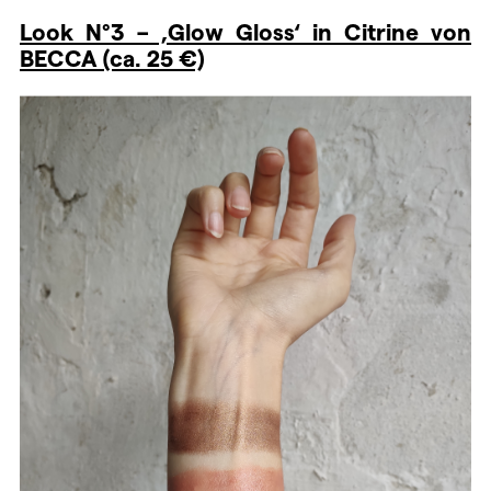
Look N°3 – ‚Glow Gloss‘ in Citrine von
BECCA (ca. 25 €)