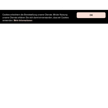
Cookies erleichtern die Bereitstellung unserer Dienste. Mit der Nutzung
OK
unserer Dienste erklären Sie sich damit einverstanden, dass wir Cookies
verwenden.
Mehr Informationen