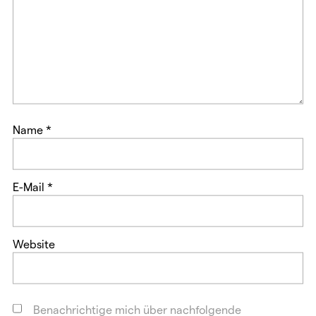
f
ö
f
f
n
f
e
n
t
e
)
t
)
Name
*
E-Mail
*
Website
Benachrichtige mich über nachfolgende