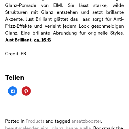
Glanz-Pomade von EIMI. Sie lässt starke, wilde
Strukturen mit Glanz entstehen und setzt brillante
Akzente. Just Brilliant glättet das Haar, sorgt für Anti-
Frizz-Effekte und verleiht jedem Look geschmeidigen
Glanz. Eine brillante Abrundung für originelle Styles.
Just Brilliant,
ca. 16 €
Credit: PR
Teilen
K
K
l
l
i
i
c
c
k
k
,
,
u
u
m
m
a
a
Posted in
Products
and tagged
ansatzbooster
,
u
u
f
f
beautycalender
,
eimi
,
glanz
,
haare
,
wella
. Bookmark the
F
P