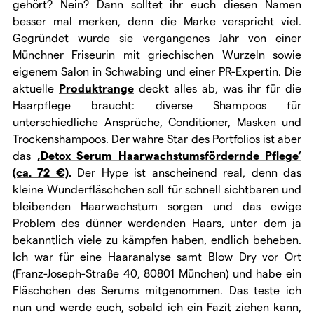
gehört? Nein? Dann solltet ihr euch diesen Namen
besser mal merken, denn die Marke verspricht viel.
Gegründet wurde sie vergangenes Jahr von einer
Münchner Friseurin mit griechischen Wurzeln sowie
eigenem Salon in Schwabing und einer PR-Expertin. Die
aktuelle
Produktrange
deckt alles ab, was ihr für die
Haarpflege braucht: diverse Shampoos für
unterschiedliche Ansprüche, Conditioner, Masken und
Trockenshampoos. Der wahre Star des Portfolios ist aber
das
‚Detox Serum Haarwachstumsfördernde Pflege‘
(ca. 72 €)
.
Der Hype ist anscheinend real, denn das
kleine Wunderfläschchen soll für schnell sichtbaren und
bleibenden Haarwachstum sorgen und das ewige
Problem des dünner werdenden Haars, unter dem ja
bekanntlich viele zu kämpfen haben, endlich beheben.
Ich war für eine Haaranalyse samt Blow Dry vor Ort
(Franz-Joseph-Straße 40, 80801 München) und habe ein
Fläschchen des Serums mitgenommen. Das teste ich
nun und werde euch, sobald ich ein Fazit ziehen kann,