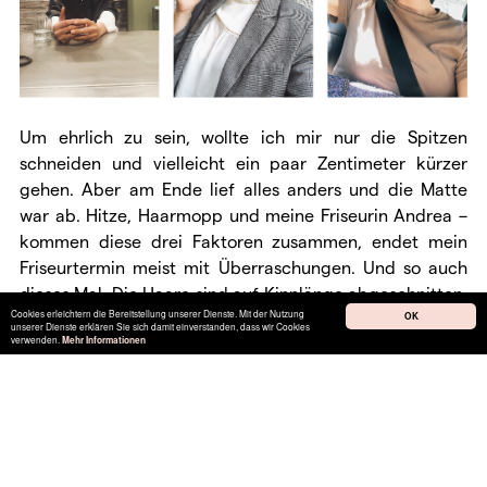
Um ehrlich zu sein, wollte ich mir nur die Spitzen
schneiden und vielleicht ein paar Zentimeter kürzer
gehen. Aber am Ende lief alles anders und die Matte
war ab. Hitze, Haarmopp und meine Friseurin Andrea –
kommen diese drei Faktoren zusammen, endet mein
Friseurtermin meist mit Überraschungen. Und so auch
dieses Mal. Die Haare sind auf Kinnlänge abgeschnitten,
Cookies erleichtern die Bereitstellung unserer Dienste. Mit der Nutzung
der Rot-Stich in den Haaren ausmattiert und ich habe –
OK
unserer Dienste erklären Sie sich damit einverstanden, dass wir Cookies
verwenden.
Mehr Informationen
nachdem ich ein, zwei Male auf dem neuen Look
geschlafen habe – mich dann auch schockartig in
meinen neuen Schnitt verliebt. Ohne Witz! Ich kann mir
aktuell gar nicht mehr vorstellen wieder längere Haare
zu haben. Ich muss an dieser Stelle aber auch
dazusagen, dass Andrea (mal wieder!) so unglaublich