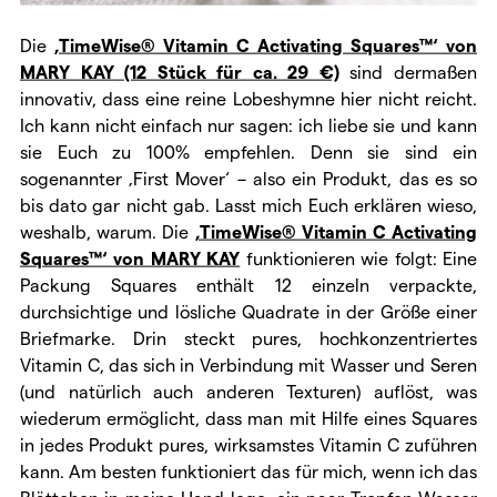
Die
‚TimeWise® Vitamin C Activating Squares™‘ von
MARY KAY
(12 Stück für ca. 29 €)
sind dermaßen
innovativ, dass eine reine Lobeshymne hier nicht reicht.
Ich kann nicht einfach nur sagen: ich liebe sie und kann
sie Euch zu 100% empfehlen. Denn sie sind ein
sogenannter ‚First Mover‘ – also ein Produkt, das es so
bis dato gar nicht gab. Lasst mich Euch erklären wieso,
weshalb, warum. Die
‚TimeWise® Vitamin C Activating
Squares™‘ von MARY KAY
funktionieren wie folgt: Eine
Packung Squares enthält 12 einzeln verpackte,
durchsichtige und lösliche Quadrate in der Größe einer
Briefmarke. Drin steckt pures, hochkonzentriertes
Vitamin C, das sich in Verbindung mit Wasser und Seren
(und natürlich auch anderen Texturen) auflöst, was
wiederum ermöglicht, dass man mit Hilfe eines Squares
in jedes Produkt pures, wirksamstes Vitamin C zuführen
kann. Am besten funktioniert das für mich, wenn ich das