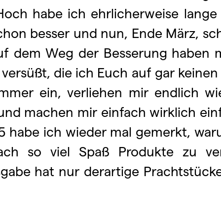
Hoch habe ich ehrlicherweise lange 
chon besser und nun, Ende März, sche
uf dem Weg der Besserung haben mi
rsüßt, die ich Euch auf gar keinen Fa
mer ein, verliehen mir endlich wi
, und machen mir einfach wirklich ein
 habe ich wieder mal gemerkt, waru
fach so viel Spaß Produkte zu v
sgabe hat nur derartige Prachtstück