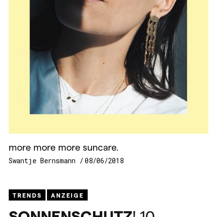
more more more suncare.
Swantje Bernsmann
08/06/2018
TRENDS
ANZEIGE
SONNENSCHUTZ
! 10