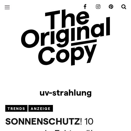
Facebook
Instagram
Pinterest
S
uv-strahlung
TRENDS
ANZEIGE
SONNENSCHUTZ
! 10