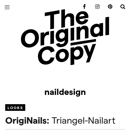
Facebook
Instagram
Pinterest
S
naildesign
LOOKS
OrigiNails:
Triangel-Nailart