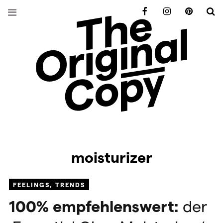
Facebook
Instagram
Pinterest
S
moisturizer
FEELINGS
,
TRENDS
100% empfehlenswert:
der