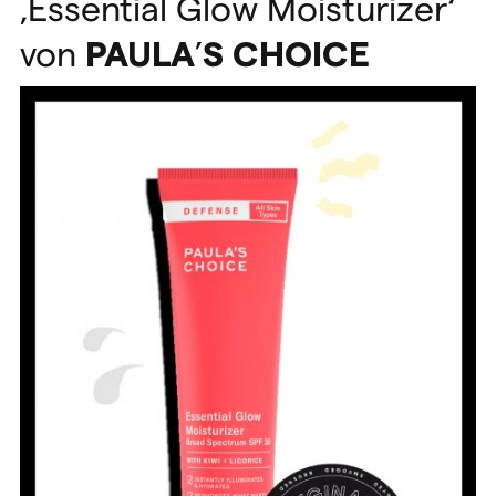
‚Essential Glow Moisturizer‘
von
PAULA
’
S
CHOICE