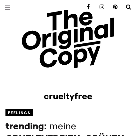
Facebook
Instagram
Pinterest
S
crueltyfree
FEELINGS
trending:
meine