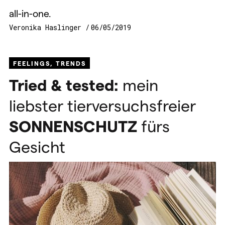
all-in-one.
Veronika Haslinger
06/05/2019
FEELINGS
,
TRENDS
Tried & tested:
mein
liebster tierversuchsfreier
SONNENSCHUTZ
fürs
Gesicht