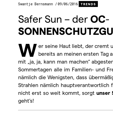
Swantje Bernsmann
09/06/2016
TRENDS
Safer Sun – der
OC
-
SONNENSCHUTZGU
W
er seine Haut liebt, der cremt
bereits an meinen ersten Tag a
mit „ja, ja, kann man machen“ abgeste
Sommertagen alle im Familien- und Fre
nämlich die Wenigsten, dass übermäßig
Strahlen nämlich hauptverantwortlich 
nicht erst so weit kommt, sorgt
unser
geht’s!