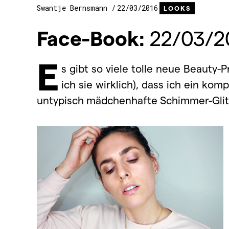
Swantje Bernsmann
22/03/2016
LOOKS
Face-Book:
22/03/2
E
s gibt so viele tolle neue Beaut
ich sie wirklich), dass ich ein k
untypisch mädchenhafte Schimmer-Glit