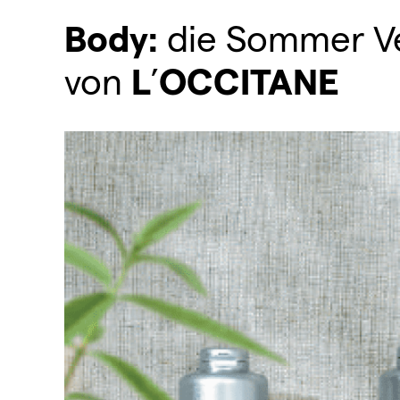
Body:
die Sommer Ve
von
L
’
OCCITANE