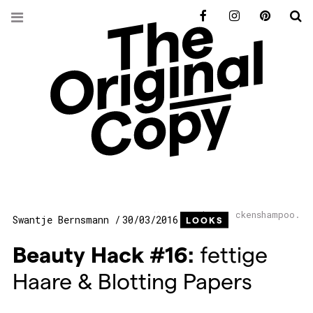
Facebook
Instagram
Pinterest
S
Nein, nicht Trockenshampoo.
Swantje Bernsmann
30/03/2016
LOOKS
Beauty Hack #16:
fettige
Haare & Blotting Papers