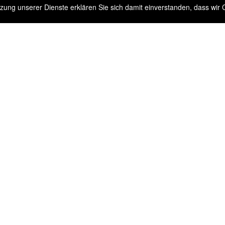
Nutzung unserer Dienste erklären Sie sich damit einverstanden, dass wi
tar
icht.
Erforderliche Felder sind mit
*
markiert.
E-Mail
*