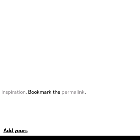
,
inspiration
. Bookmark the
permalink
.
s
Add yours