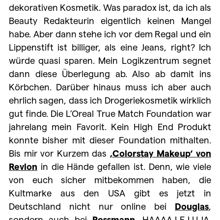
dekorativen Kosmetik. Was paradox ist, da ich als
Beauty Redakteurin eigentlich keinen Mangel
habe. Aber dann stehe ich vor dem Regal und ein
Lippenstift ist billiger, als eine Jeans, right? Ich
würde quasi sparen. Mein Logikzentrum segnet
dann diese Überlegung ab. Also ab damit ins
Körbchen. Darüber hinaus muss ich aber auch
ehrlich sagen, dass ich Drogeriekosmetik wirklich
gut finde. Die L’Oreal True Match Foundation war
jahrelang mein Favorit. Kein High End Produkt
konnte bisher mit dieser Foundation mithalten.
Bis mir vor Kurzem das
‚
Colorstay Makeup‘ von
Revlon
in die Hände gefallen ist. Denn, wie viele
von euch sicher mitbekommen haben, die
Kultmarke aus den USA gibt es jetzt in
Deutschland nicht nur online bei
Douglas
,
sondern auch bei
Rossmann
. HAAAA-LE-LU-JA.