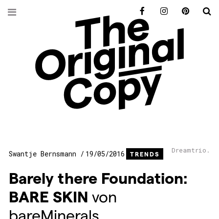
Facebook
Instagram
Pinterest
S
Dreamtrio.
Swantje Bernsmann
19/05/2016
TRENDS
Barely there Foundation:
BARE
SKIN
von
bareMinerals