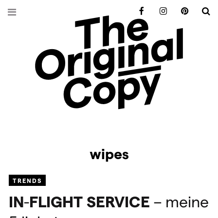
Facebook
Instagram
Pinterest
S
wipes
TRENDS
IN
-
FLIGHT
SERVICE
– meine