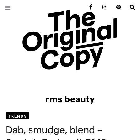
Facebook
Instagram
Pinterest
S
rms beauty
TRENDS
Dab, smudge, blend –