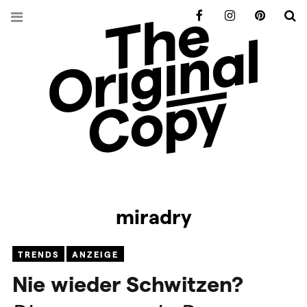
Facebook
Instagram
Pinterest
S
miradry
TRENDS
ANZEIGE
Nie wieder Schwitzen?