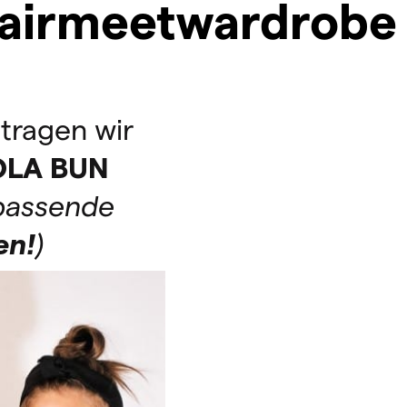
airmeetwardrobe
tragen wir
OLA
BUN
 passende
en!
)