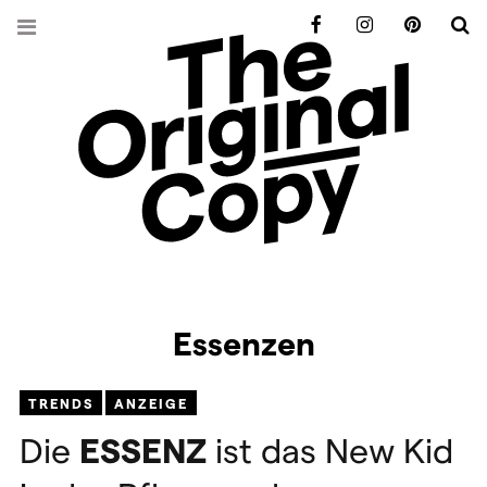
Facebook
Instagram
Pinterest
S
Essenzen
TRENDS
ANZEIGE
Die
ESSENZ
ist das New Kid