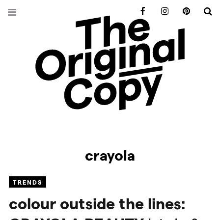
Facebook
Instagram
Pinterest
S
crayola
TRENDS
colour outside the lines: