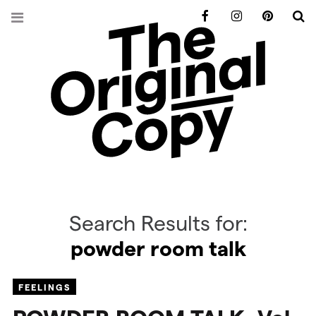
Facebook
Instagram
Pinterest
S
Search Results for:
powder room talk
FEELINGS