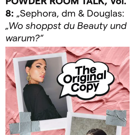
POWDER
ROOM
TALK
, Vol.
8:
„Sephora, dm & Douglas:
„Wo shoppst du Beauty und
warum?“